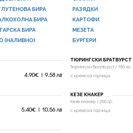
ГЛУТЕНОВА БИРА
РАЗЯДКИ
АЛКОХОЛНА БИРА
КАРТОФИ
ГАРСКА БИРА
МЕЗЕТА
О (НАЛИВНО)
БУРГЕРИ
ТЮРИНГСКИ БРАТВУРСТ
Тюрингски братвурст / 180 гр.
4.90€ | 9.58 лв
с кремска горчица
КЕЗЕ КНАКЕР
Кезе кнакер / 200 гр.
5.40€ | 10.56 лв
с кремска горчица