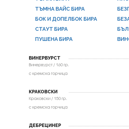
ТЪМНА ВАЙС БИРА
БЕЗ
БОК И ДОПЕЛБОК БИРА
БЕЗ
СТАУТ БИРА
БЪЛ
ПУШЕНА БИРА
ВИН
ВИНЕРВУРСТ
Винервурст / 160 гр.
с кремска горчица
КРАКОВСКИ
Краковски / 150 гр.
с кремска горчица
ДЕБРЕЦИНЕР